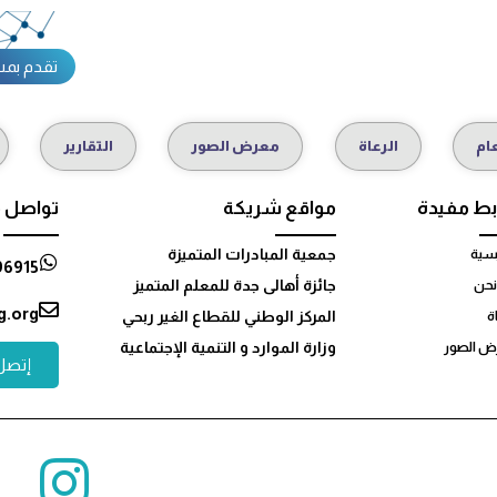
تقدم بم
ام
الرعاة
معرض الصور
التقارير
بط مفيدة
مواقع شريكة
تواصل م
جمعية المبادرات المتميزة
يسية
6915+
جائزة أهالى جدة للمعلم المتميز
نحن
g.org
المركز الوطني للقطاع الغير ربحي
ة
وزارة الموارد و التنمية الإجتماعية
ض الصور
إتصل 