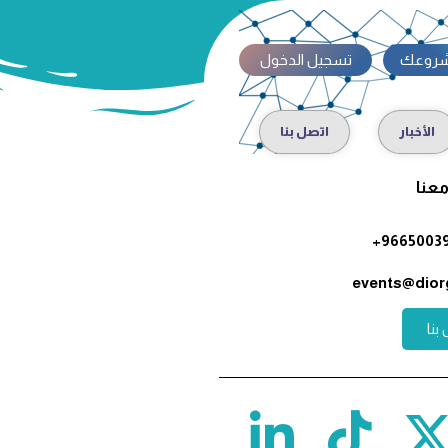
شروعك
تسجيل الدخول
الأخبار
اتصل بنا
عنا
96650039
events@dior
بنا